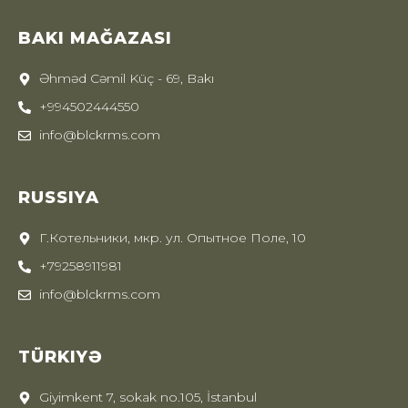
BAKI MAĞAZASI
Əhməd Cəmil Küç - 69, Bakı
+994502444550
info@blckrms.com
RUSSIYA
Г.Котельники, мкр. ул. Опытное Поле, 10
+79258911981
info@blckrms.com
TÜRKIYƏ
Giyimkent 7, sokak no.105, İstanbul