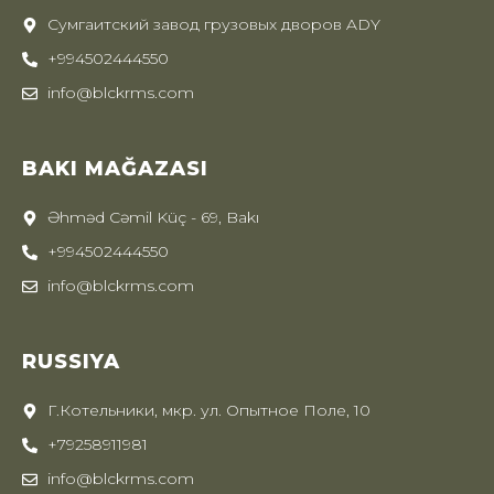
Сумгаитский завод грузовых дворов ADY
+994502444550
info@blckrms.com
BAKI MAĞAZASI
Əhməd Cəmil Küç - 69, Bakı
+994502444550
info@blckrms.com
RUSSIYA
Г.Котельники, мкр. ул. Опытное Поле, 10
+79258911981
info@blckrms.com