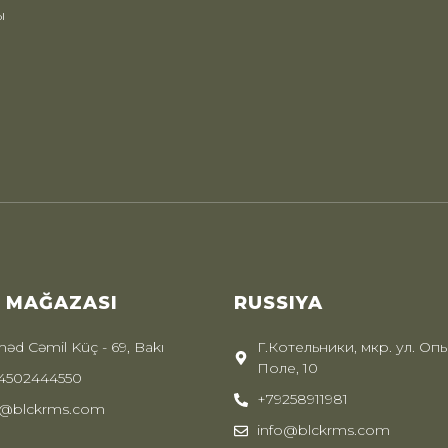
ы
I MAĞAZASI
RUSSIYA
əd Cəmil Küç - 69, Bakı
Г.Котельники, мкр. ул. Оп
Поле, 10
4502444550
+79258911981
o@blckrms.com
info@blckrms.com