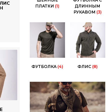
ШЕЙНЫЕ
ФУТБОЛКА С
ФЛИС
ПЛАТКИ
(1)
ДЛИННЫМ
Н
РУКАВОМ
(3)
ФУТБОЛКА
(4)
ФЛИС
(8)
Е