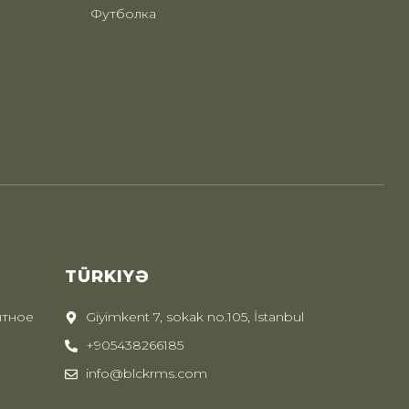
Футболка
TÜRKIYƏ
ытное
Giyimkent 7, sokak no.105, İstanbul
+905438266185
info@blckrms.com