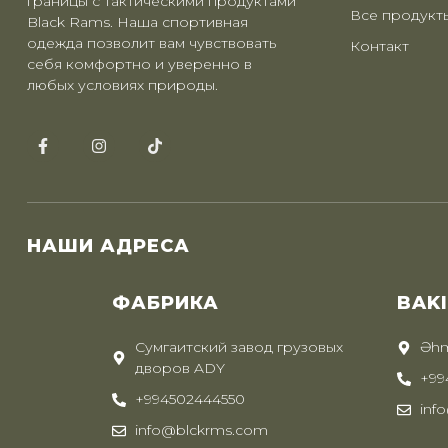
границы с тактическими продуктами
Все продукт
Black Rams. Наша спортивная
одежда позволит вам чувствовать
Контакт
себя комфортно и уверенно в
любых условиях природы.
НАШИ АДРЕСА
ФАБРИКА
BAK
Сумгаитский завод грузовых
Əhm
дворов ADY
+99
+994502444550
inf
info@blckrms.com