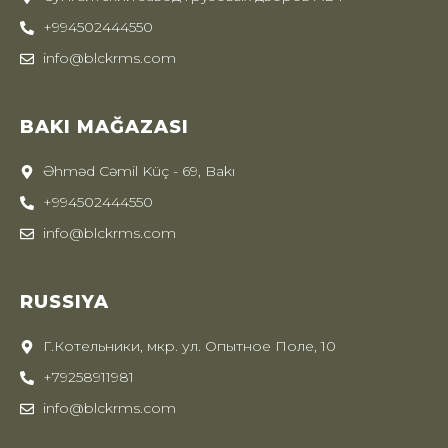
+994502444550
info@blckrms.com
BAKI MAĞAZASI
Əhməd Cəmil Küç - 69, Bakı
+994502444550
info@blckrms.com
RUSSIYA
Г.Котельники, мкр. ул. Опытное Поле, 10
+79258911981
info@blckrms.com