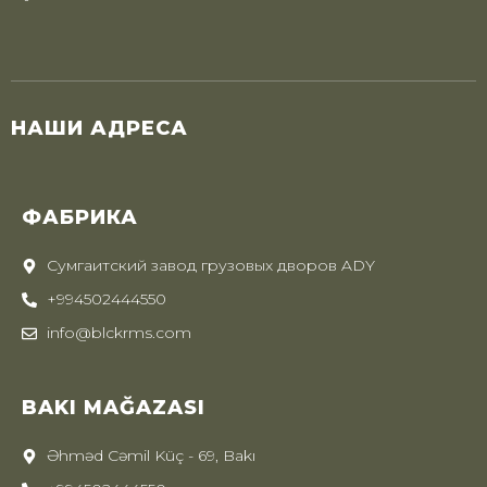
НАШИ АДРЕСА
ФАБРИКА
Сумгаитский завод грузовых дворов ADY
+994502444550
info@blckrms.com
BAKI MAĞAZASI
Əhməd Cəmil Küç - 69, Bakı