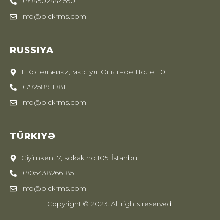
+994502444550
info@blckrms.com
RUSSIYA
Г.Котельники, мкр. ул. Опытное Поле, 10
+79258911981
info@blckrms.com
TÜRKIYƏ
Giyimkent 7, sokak no.105, İstanbul
+905438266185
info@blckrms.com
Copyright © 2023. All rights reserved.