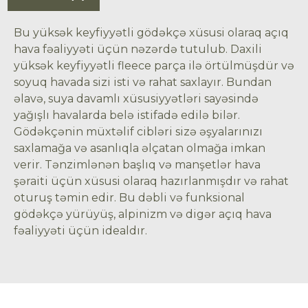
Bu yüksək keyfiyyətli gödəkçə xüsusi olaraq açıq
hava fəaliyyəti üçün nəzərdə tutulub. Daxili
yüksək keyfiyyətli fleece parça ilə örtülmüşdür və
soyuq havada sizi isti və rahat saxlayır. Bundan
əlavə, suya davamlı xüsusiyyətləri sayəsində
yağışlı havalarda belə istifadə edilə bilər.
Gödəkçənin müxtəlif cibləri sizə əşyalarınızı
saxlamağa və asanlıqla əlçatan olmağa imkan
verir. Tənzimlənən başlıq və manşetlər hava
şəraiti üçün xüsusi olaraq hazırlanmışdır və rahat
oturuş təmin edir. Bu dəbli və funksional
gödəkçə yürüyüş, alpinizm və digər açıq hava
fəaliyyəti üçün idealdır.