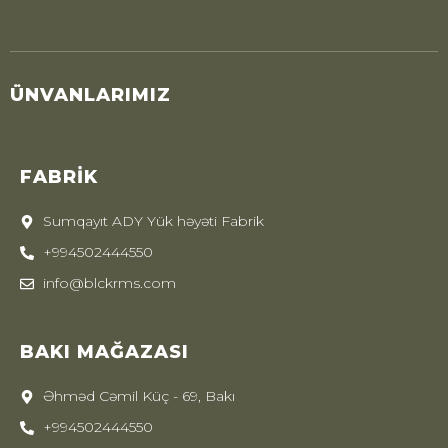
ÜNVANLARIMIZ
FABRIK
Sumqayıt ADY Yük həyəti Fabrik
+994502444550
info@blckrms.com
BAKI MAĞAZASI
Əhməd Cəmil Küç - 69, Bakı
+994502444550