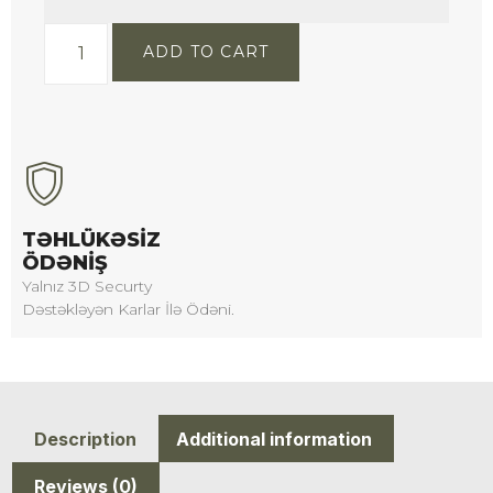
ADD TO CART
TƏHLÜKƏSIZ
ÖDƏNIŞ
Yalnız 3D Securty
Dəstəkləyən Karlar İlə Ödəni.
Description
Additional information
Reviews (0)