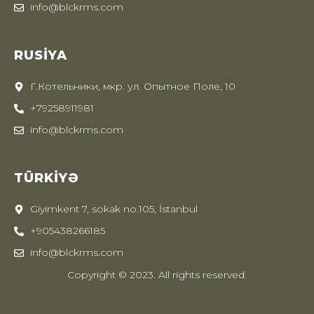
info@blckrms.com
RUSIYA
Г.Котельники, мкр. ул. Опытное Поле, 10
+79258911981
info@blckrms.com
TÜRKIYƏ
Giyimkent 7, sokak no.105, İstanbul
+905438266185
info@blckrms.com
Copyright © 2023. All rights reserved.