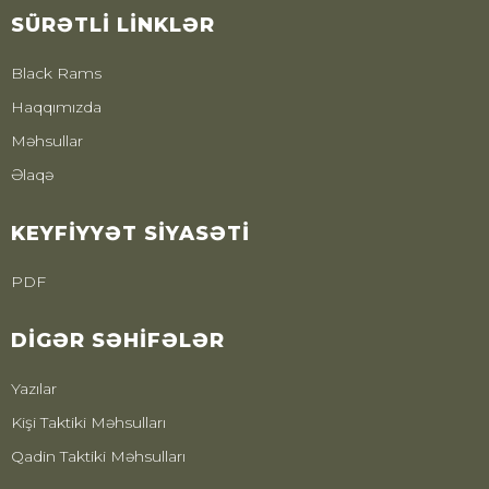
SÜRƏTLI LINKLƏR
Black Rams
Haqqımızda
Məhsullar
Əlaqə
KEYFIYYƏT SIYASƏTI
PDF
DIGƏR SƏHIFƏLƏR
Yazılar
Kişi Taktiki Məhsulları
Qadin Taktiki Məhsulları