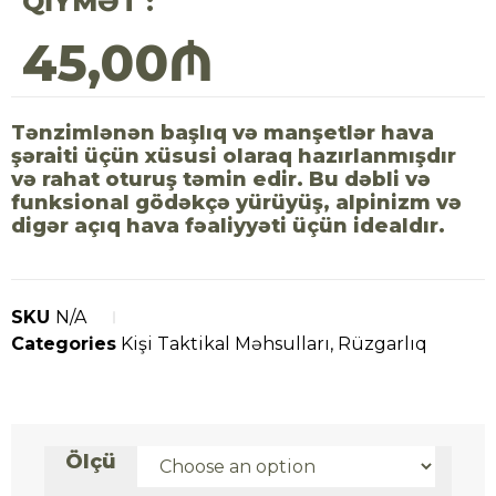
QIYMƏT :
45,00
₼
Tənzimlənən başlıq və manşetlər hava
şəraiti üçün xüsusi olaraq hazırlanmışdır
və rahat oturuş təmin edir. Bu dəbli və
funksional gödəkçə yürüyüş, alpinizm və
digər açıq hava fəaliyyəti üçün idealdır.
SKU
N/A
Categories
Kişi Taktikal Məhsulları
,
Rüzgarlıq
Ölçü