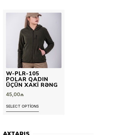
W-PLR-105
POLAR QADIN
ÜÇÜN XAKI RƏNG
45,00
₼
SELECT OPTIONS
AXTARIŞ