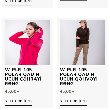
SELECT OPTIONS
W-PLR-105
W-PLR-105
POLAR QADIN
POLAR QADIN
ÜÇÜN ÇƏHRAYI
ÜÇÜN QƏHVƏYI
RƏNG
RƏNG
45,00
₼
45,00
₼
SELECT OPTIONS
SELECT OPTIONS