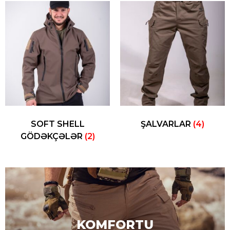
SOFT SHELL
ŞALVARLAR
(4)
GÖDƏKÇƏLƏR
(2)
KOMFORTU