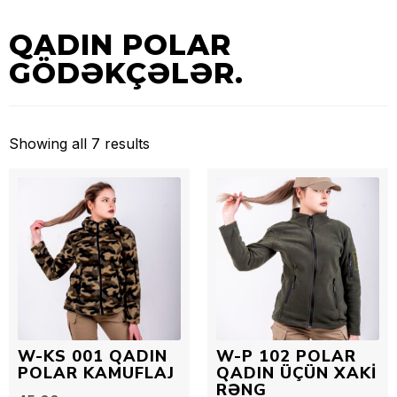
QADIN POLAR
GÖDƏKÇƏLƏR.
Showing all 7 results
W-KS 001 QADIN
W-P 102 POLAR
POLAR KAMUFLAJ
QADIN ÜÇÜN XAKI
RƏNG