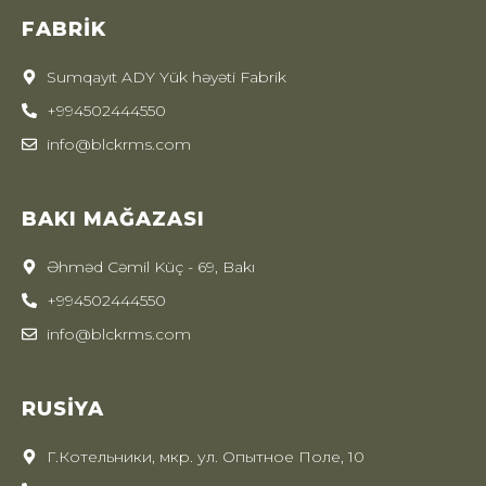
FABRIK
Sumqayıt ADY Yük həyəti Fabrik
+994502444550
info@blckrms.com
BAKI MAĞAZASI
Əhməd Cəmil Küç - 69, Bakı
+994502444550
info@blckrms.com
RUSIYA
Г.Котельники, мкр. ул. Опытное Поле, 10