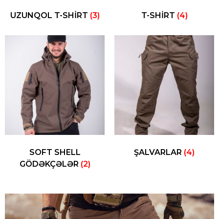
UZUNQOL T-SHIRT
(3)
T-SHIRT
(4)
SOFT SHELL
ŞALVARLAR
(4)
GÖDƏKÇƏLƏR
(2)