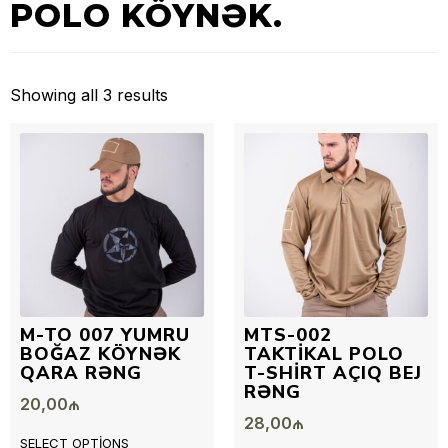
POLO KÖYNƏK.
Showing all 3 results
M-TO 007 YUMRU
MTS-002
BOĞAZ KÖYNƏK
TAKTIKAL POLO
QARA RƏNG
T-SHIRT AÇIQ BEJ
RƏNG
20,00
₼
28,00
₼
SELECT OPTIONS