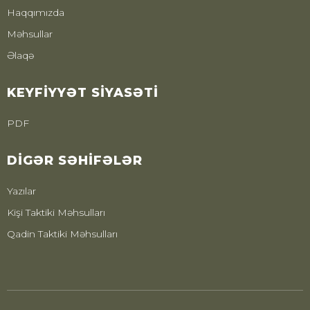
Haqqımızda
Məhsullar
Əlaqə
KEYFIYYƏT SIYASƏTI
PDF
DIGƏR SƏHIFƏLƏR
Yazılar
Kişi Taktiki Məhsulları
Qadin Taktiki Məhsulları