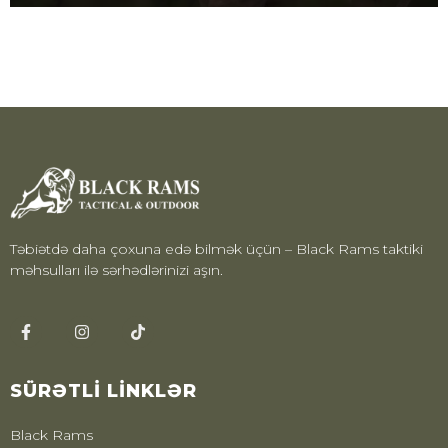
Təbiətdə daha çoxuna edə bilmək üçün – Black Rams taktiki
məhsulları ilə sərhədlərinizi aşın.
SÜRƏTLI LINKLƏR
Black Rams