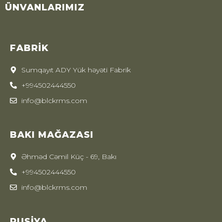
ÜNVANLARIMIZ
FABRIK
Sumqayıt ADY Yük həyəti Fabrik
+994502444550
info@blckrms.com
BAKI MAĞAZASI
Əhməd Cəmil Küç - 69, Bakı
+994502444550
info@blckrms.com
RUSIYA